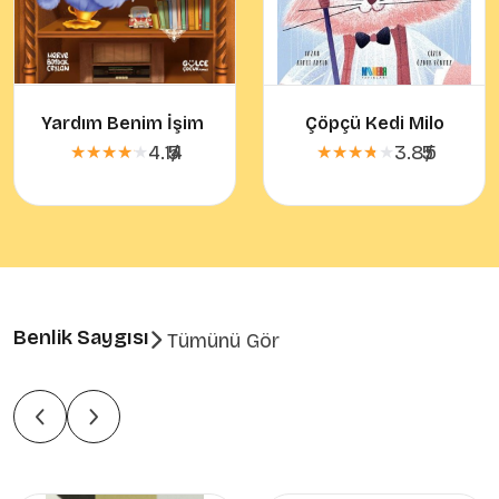
Yardım Benim İşim - Miyu
Çöpçü Kedi Milo
4.14
5
/
3.85
5
/
★★★★★
★★★★★
★★★★★
★★★★★
Benlik Saygısı
Tümünü Gör