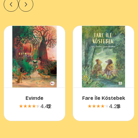
Evimde
Fare İle Köstebek
4.42
5
/
4.28
5
/
★★★★★
★★★★★
★★★★★
★★★★★