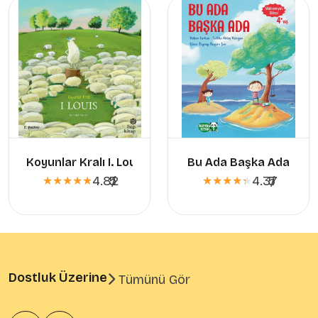
Koyunlar Kralı I. Louis
Bu Ada Başka Ada
4.82
5
/
4.37
5
/
★★★★★
★★★★★
★★★★★
★★★★★
Dostluk Üzerine
Tümünü Gör