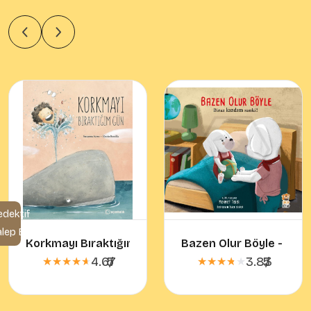
edektif
alep Et
Korkmayı Bıraktığım Gün
Bazen Olur Böyle - Bira
4.67
5
/
3.83
5
/
★★★★★
★★★★★
★★★★★
★★★★★