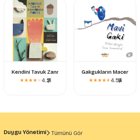
Kendini Tavuk Zanneden Martı
Gakgukların Maceraları 
4.21
5
/
4.54
5
/
★★★★★
★★★★★
★★★★★
★★★★★
Duygu Yönetimi
Tümünü Gör