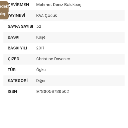
ÇEVIRMEN
Mehmet Deniz Bölükbaş
edektif
alep Et
YAYINEVI
KVA Çocuk
SAYFA SAYISI
32
BASKI
Kuşe
BASKI YILI
2017
ÇIZER
Christine Davenier
TÜR
Öykü
KATEGORI
Diğer
ISBN
9786056789502