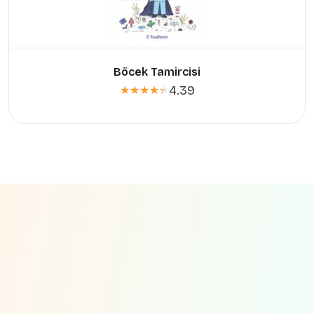
Böcek Tamircisi
4.39
★★★★★
★★★★★