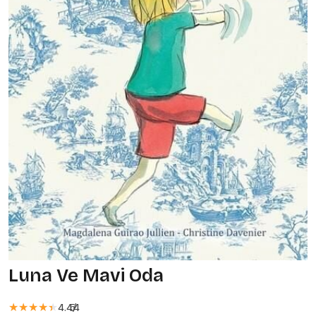
Luna Ve Mavi Oda
★★★★★
★★★★★
4.44
5
/