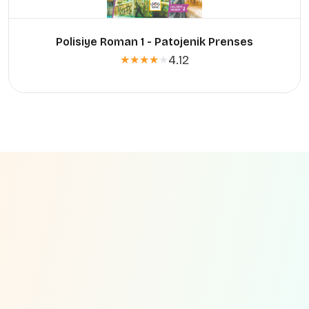
Polisiye Roman 1 - Patojenik Prenses
4.12
★★★★★
★★★★★