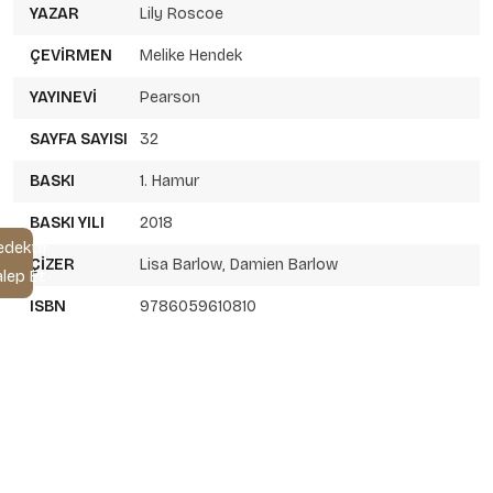
YAZAR
Lily Roscoe
ÇEVIRMEN
Melike Hendek
YAYINEVI
Pearson
SAYFA SAYISI
32
BASKI
1. Hamur
BASKI YILI
2018
edektif
ÇIZER
Lisa Barlow
,
Damien Barlow
alep Et
ISBN
9786059610810