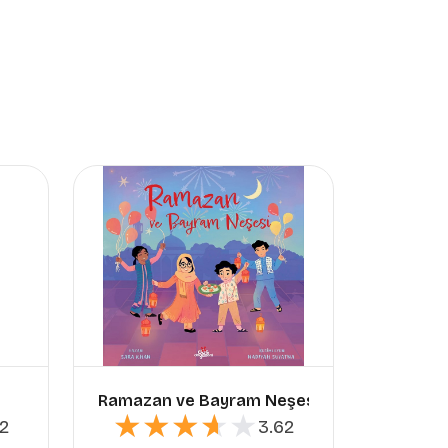
Ramazan ve Bayram Neşesi
Rama
★★★★★
★★★★★
★
★
2
3.62