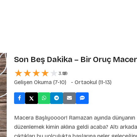
Son Beş Dakika – Bir Oruç Macer
★★★★★
★★★★★
3.99
5
/
Gelişen Okuma (7-10) - Ortaokul (11-13)
Macera Başlıyoooor! Ramazan ayında dünyanın 
düzenlemek kimin aklına geldi acaba? Altı arkadaş
çıktıkları bu yolculukta başlarına neler geleceği