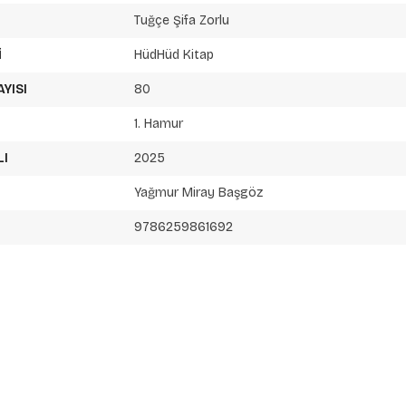
Tuğçe Şifa Zorlu
I
HüdHüd Kitap
AYISI
80
1. Hamur
LI
2025
Yağmur Miray Başgöz
9786259861692