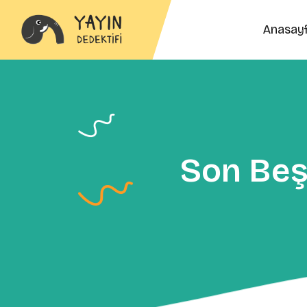
Anasay
Son Beş