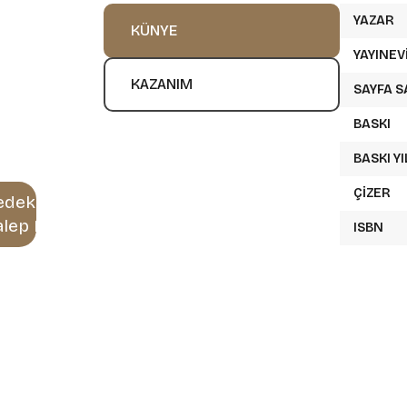
YAZAR
KÜNYE
YAYINEV
KAZANIM
SAYFA S
BASKI
BASKI YI
ÇIZER
edektif
alep Et
ISBN