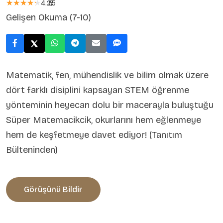
★★★★★
★★★★★
4.25
5
/
Gelişen Okuma (7-10)
Matematik, fen, mühendislik ve bilim olmak üzere
dört farklı disiplini kapsayan STEM öğrenme
yönteminin heyecan dolu bir macerayla buluştuğu
Süper Matemacikcik, okurlarını hem eğlenmeye
hem de keşfetmeye davet ediyor! (Tanıtım
Bülteninden)
Görüşünü Bildir