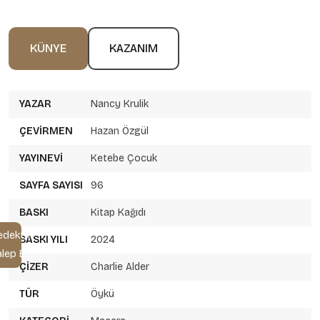
KÜNYE
KAZANIM
YAZAR
Nancy Krulik
ÇEVIRMEN
Hazan Özgül
YAYINEVI
Ketebe Çocuk
SAYFA SAYISI
96
BASKI
Kitap Kağıdı
edektif
BASKI YILI
2024
alep Et
ÇIZER
Charlie Alder
TÜR
Öykü