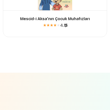
Mescid-i Aksa'nın Çocuk Muhafızları
4.15
5
/
★★★★★
★★★★★