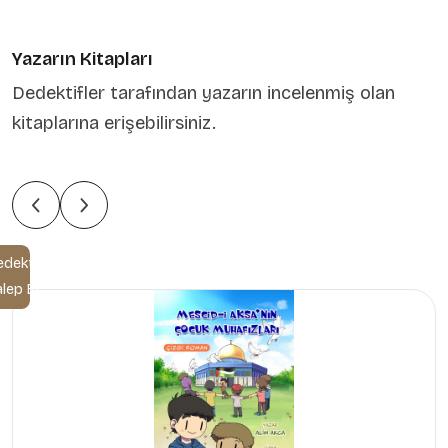
Yazarın Kitapları
Dedektifler tarafından yazarın incelenmiş olan
kitaplarına erişebilirsiniz.
edektif
alep Et