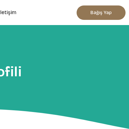
İletişim
Bağış Yap
fili