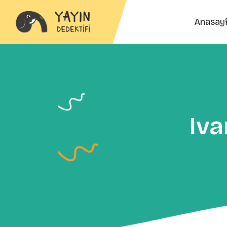
Anasay
Iva