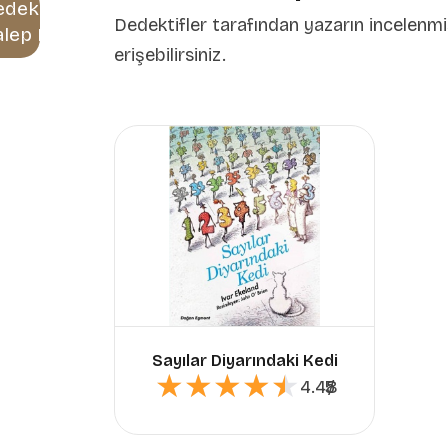
edektif
Dedektifler tarafından yazarın incelenmi
alep Et
erişebilirsiniz.
Sayılar Diyarındaki Kedi
★★★★★
★★★★★
4.48
5
/