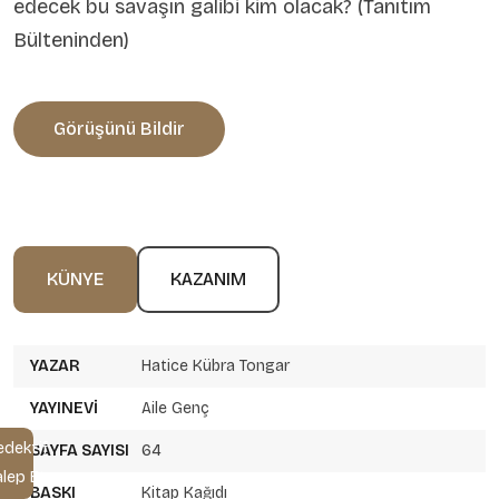
edecek bu savaşın galibi kim olacak? (Tanıtım
Bülteninden)
Görüşünü Bildir
KÜNYE
KAZANIM
YAZAR
Hatice Kübra Tongar
YAYINEVI
Aile Genç
edektif
SAYFA SAYISI
64
alep Et
BASKI
Kitap Kağıdı