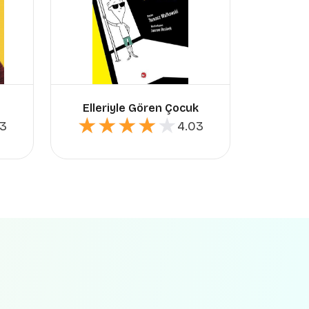
Elleriyle Gören Çocuk
Uta
★★★★★
★★★★★
★
★
63
4.03