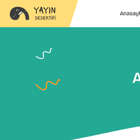
Anasay
A