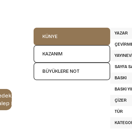
YAZAR
KÜNYE
ÇEVIRM
KAZANIM
YAYINEV
SAYFA S
BÜYÜKLERE NOT
BASKI
BASKI YI
edektif
ÇIZER
alep Et
TÜR
KATEGO