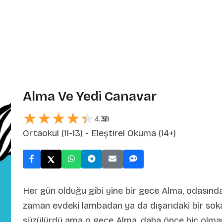
Alma Ve Yedi Canavar
★★★★★
★★★★★
4.39
5
/
Ortaokul (11-13) - Eleştirel Okuma (14+)
Her gün olduğu gibi yine bir gece Alma, odasında 
zaman evdeki lambadan ya da dışarıdaki bir soka
süzülürdü ama o gece Alma, daha önce hiç olmaya