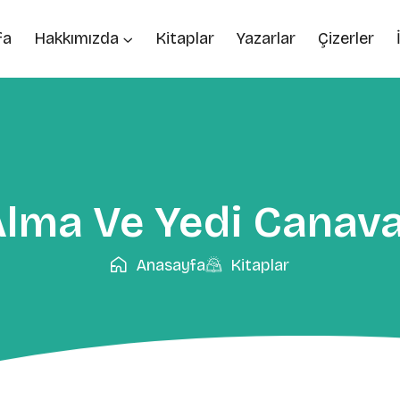
fa
Hakkımızda
Kitaplar
Yazarlar
Çizerler
lma Ve Yedi Canav
Anasayfa
Kitaplar