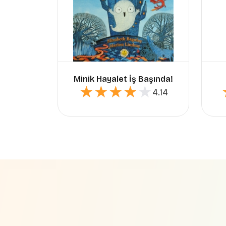
Minik Hayalet İş Başında!
★★★★★
★★★★★
4.14