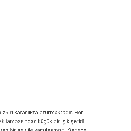
zifiri karanlıkta oturmaktadır. Her
k lambasından küçük bir ışık şeridi
n bir şey ile karşılaşmıştı. Sadece