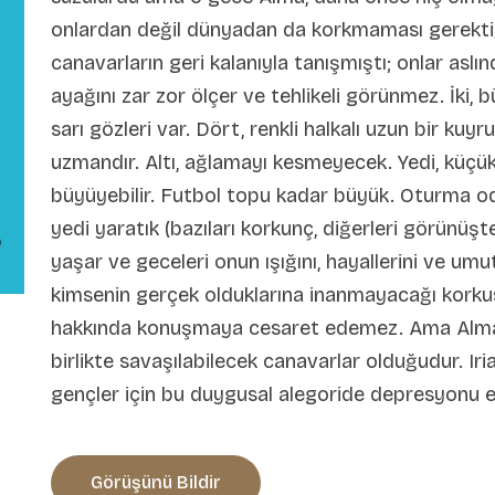
onlardan değil dünyadan da korkmaması gerektiğ
canavarların geri kalanıyla tanışmıştı; onlar aslı
ayağını zar zor ölçer ve tehlikeli görünmez. İki, 
sarı gözleri var. Dört, renkli halkalı uzun bir ku
uzmandır. Altı, ağlamayı kesmeyecek. Yedi, küç
büyüyebilir. Futbol topu kadar büyük. Oturma o
yedi yaratık (bazıları korkunç, diğerleri görünüşt
yaşar ve geceleri onun ışığını, hayallerini ve umut
kimsenin gerçek olduklarına inanmayacağı korkusu
hakkında konuşmaya cesaret edemez. Ama Alma'nı
birlikte savaşılabilecek canavarlar olduğudur. Ir
gençler için bu duygusal alegoride depresyonu el
Görüşünü Bildir