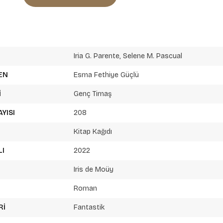
Iria G. Parente
,
Selene M. Pascual
EN
Esma Fethiye Güçlü
I
Genç Timaş
AYISI
208
Kitap Kağıdı
LI
2022
Iris de Moüy
Roman
RI
Fantastik