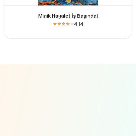
Minik Hayalet İş Başında!
4.14
★★★★★
★★★★★