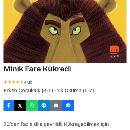
Minik Fare Kükredi
★★★★★
★★★★★
4.63
5
/
Erken Çocukluk (3-5) - İlk Okuma (5-7)
20’den fazla dile çevrildi! Kükreyebilmek için