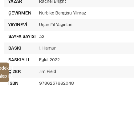
YAZAR
Rachel Bright
ÇEVIRMEN
Nurbike Bengisu Yılmaz
YAYINEVI
Uçan Fil Yayınları
SAYFA SAYISI
32
BASKI
1. Hamur
BASKI YILI
Eylül 2022
edektif
ÇIZER
Jim Field
alep Et
ISBN
9786257662048