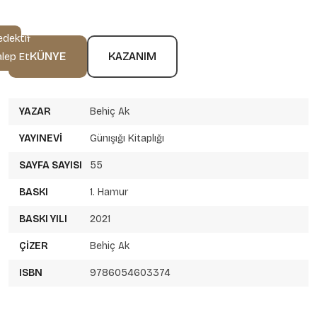
edektif
KÜNYE
KAZANIM
alep Et
YAZAR
Behiç Ak
YAYINEVI
Günışığı Kitaplığı
SAYFA SAYISI
55
BASKI
1. Hamur
BASKI YILI
2021
ÇIZER
Behiç Ak
ISBN
9786054603374