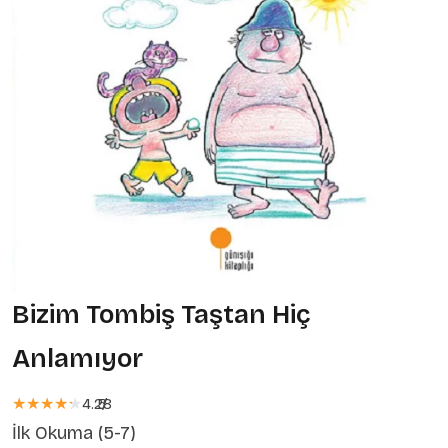
Bizim Tombiş Taştan Hiç
Anlamıyor
★★★★★
★★★★★
4.28
5
/
İlk Okuma (5-7)