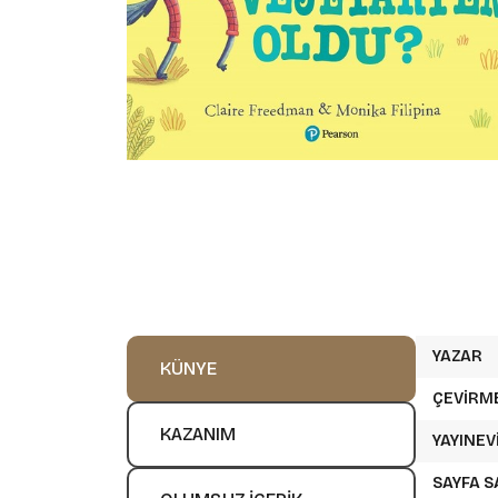
YAZAR
KÜNYE
ÇEVIRM
KAZANIM
YAYINEV
SAYFA S