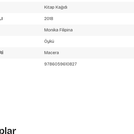
Kitap Kağıdı
LI
2018
Monika Filipina
Öykü
RI
Macera
9786059610827
plar