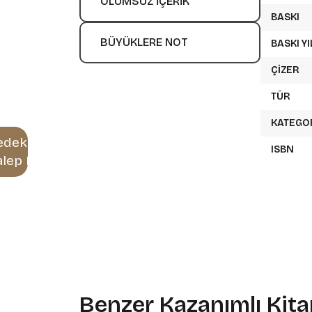
OLUMSUZ İÇERIK
BASKI
BÜYÜKLERE NOT
BASKI YI
ÇIZER
TÜR
KATEGO
edektif
ISBN
alep Et
Benzer Kazanımlı Kita