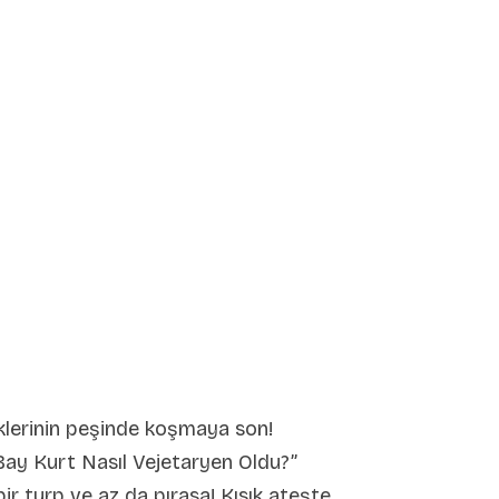
eklerinin peşinde koşmaya son!
 “Bay Kurt Nasıl Vejetaryen Oldu?”
bir turp ve az da pırasa! Kısık ateşte