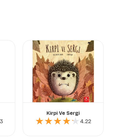
Kirpi Ve Sergi
Bö
★★★★★
★★★★★
★
★
63
4.22