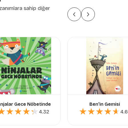
zanımlara sahip diğer
injalar Gece Nöbetinde
Ben'in Gemisi
★★★★★
★★★★★
★★★★★
★★★★★
4.32
4.