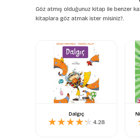
Göz atmış olduğunuz kitap ile benzer ka
kitaplara göz atmak ister misiniz?.
Dalgıç
N
★★★★★
★★★★★
4.28