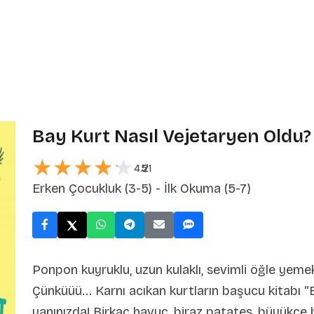
Bay Kurt Nasıl Vejetaryen Oldu?
★★★★★
★★★★★
4.21
5
/
Erken Çocukluk (3-5) - İlk Okuma (5-7)
Ponpon kuyruklu, uzun kulaklı, sevimli öğle yem
Çünküüü... Karnı acıkan kurtların başucu kitabı
yanınızda! Birkaç havuç, biraz patates, büyükçe 