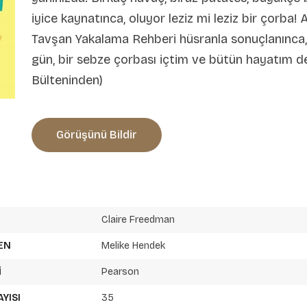
iyice kaynatınca, oluyor leziz mi leziz bir çorba! 
Tavşan Yakalama Rehberi hüsranla sonuçlanınca, 
gün, bir sebze çorbası içtim ve bütün hayatım değ
Bülteninden)
Görüşünü Bildir
Claire Freedman
EN
Melike Hendek
I
Pearson
AYISI
35