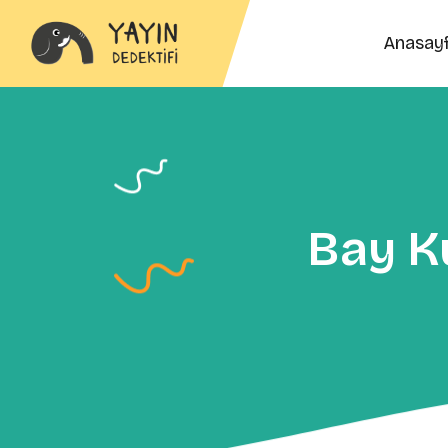
Anasay
Bay K